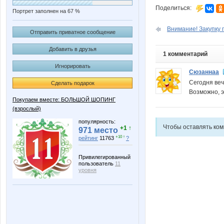
Поделиться:
Портрет заполнен на 67 %
Внимание! Закупку п
Отправить приватное сообщение
Добавить в друзья
1 комментарий
Игнорировать
Сюзаннаа
Сегодня веч
Сделать подарок
Возможно, э
Покупаем вместе: БОЛЬШОЙ ШОПИНГ
(взрослый)
популярность:
Чтобы оставлять ко
+1 ↑
971 место
+10 ↑
рейтинг
11763
?
Привилегированный
пользователь
11
уровня