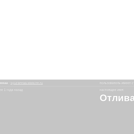
аннаа
:
syuzannaa.www.nn.ru
пользователь имеет с
е 1 года назад
настоящее имя:
Отлива