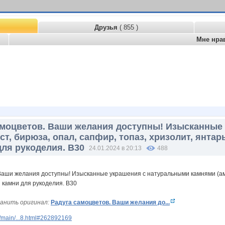
Друзья
( 855 )
Мне нра
амоцветов. Ваши желания доступны! Изысканные
т, бирюза, опал, сапфир, топаз, хризолит, янтар
для рукоделия. В30
24.01.2024 в 20:13
488
анить оригинал:
Радуга самоцветов. Ваши желания до...
/main/...8.html#262892169