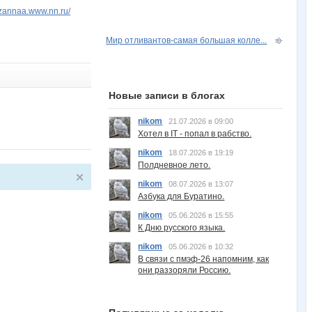
uzannaa.www.nn.ru/
Мир отливантов-самая большая колле...
Новые записи в блогах
nikom
21.07.2026 в 09:00
Хотел в IT - попал в рабство.
nikom
18.07.2026 в 19:19
Полдневное лето.
nikom
08.07.2026 в 13:07
Азбука для Буратино.
nikom
05.06.2026 в 15:55
К Дню русского языка.
nikom
05.06.2026 в 10:32
В связи с пмэф-26 напомним, как
они раззоряли Россию.