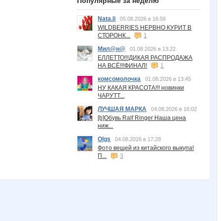
Популярные за неделю
Nata.li
05.08.2026 в 16:56
WILDBERRIES НЕРВНО КУРИТ В
СТОРОНК...
1
Мил@н@
01.08.2026 в 13:22
ЕЛЛЕТТО!!!ДИКАЯ РАСПРОДАЖА
НА ВСЁ!!!ФИНАЛ!
1
комсомолочка
01.08.2026 в 13:45
НУ КАКАЯ КРАСОТА!!! новинки
ЧАРУТТ...
ЛУЧШАЯ МАРКА
04.08.2026 в 16:02
[b]Обувь Ralf Ringer Наша цена
ниж...
Olgs
04.08.2026 в 17:28
Фото вещей из китайского выкупа!
П...
3