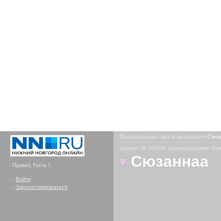
Персональный сайт пользователя
Сюз
портрет № 168904 зарегистрирован боле
Сюзаннаа
Привет, Гость !
-
Войти
-
Зарегистрироваться