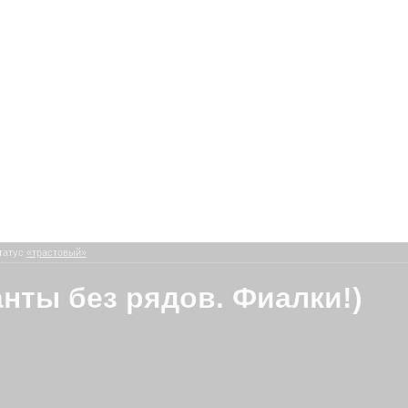
татус
«трастовый»
нты без рядов. Фиалки!)