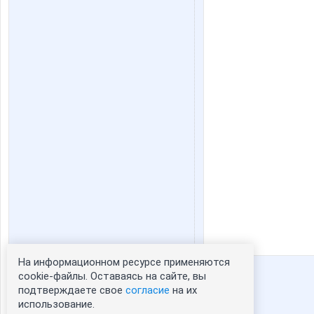
На информационном ресурсе применяются
Статистика портрета:
cookie-файлы. Оставаясь на сайте, вы
подтверждаете свое
согласие
на их
сейчас просматривают портрет - 0
использование.
зарегистрированные пользователи