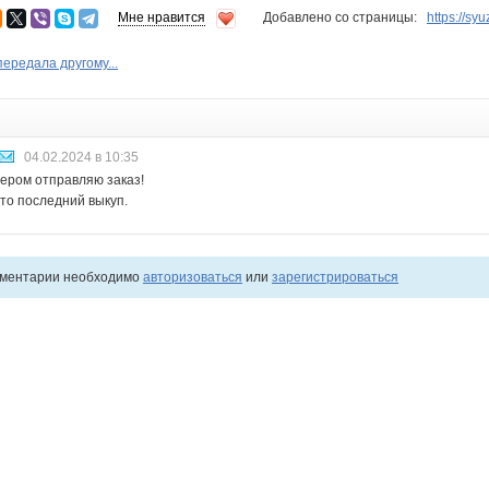
Мне нравится
Добавлено со страницы:
https://sy
ередала другому...
04.02.2024 в 10:35
ером отправляю заказ!
то последний выкуп.
мментарии необходимо
авторизоваться
или
зарегистрироваться