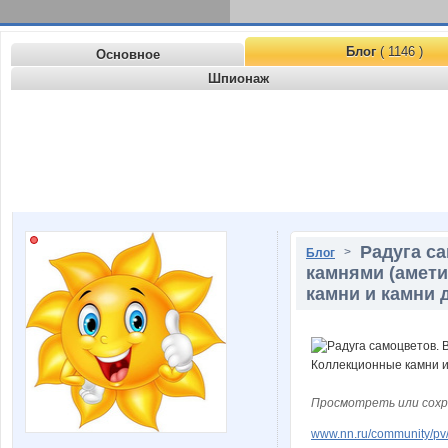
Блог
( 1146 )
Основное
Шпионаж
Радуга с
>
Блог
камнями (аметис
камни и камни 
Просмотреть или сохр
www.nn.ru/community/pv