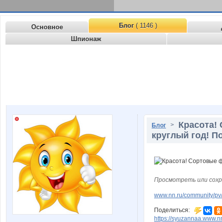
Блог
( 1146 )
Основное
Шпионаж
Красота!
>
Блог
круглый год! По
Просмотреть или сохр
www.nn.ru/community/pv
Поделиться:
https://syuzannaa.www.nn