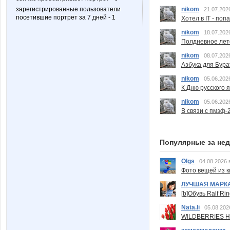
nikom
зарегистрированные пользователи
21.07.202
посетившие портрет за 7 дней - 1
Хотел в IT - поп
nikom
18.07.202
Полдневное лет
nikom
08.07.202
Азбука для Бура
nikom
05.06.202
К Дню русского 
nikom
05.06.202
В связи с пмэф-
Популярные за не
Olgs
04.08.2026 
Фото вещей из ки
ЛУЧШАЯ МАРК
[b]Обувь Ralf Ri
Nata.li
05.08.202
WILDBERRIES Н