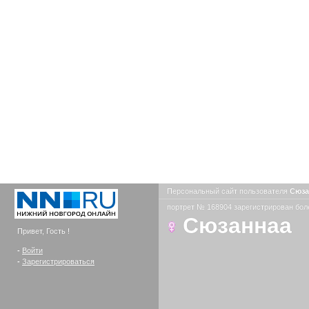
Персональный сайт пользователя
Сюз
портрет № 168904 зарегистрирован боле
Сюзаннаа
Привет, Гость !
-
Войти
-
Зарегистрироваться