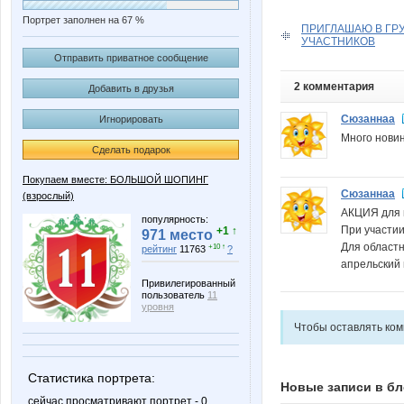
Портрет заполнен на 67 %
ПРИГЛАШАЮ В ГРУ
УЧАСТНИКОВ
Отправить приватное сообщение
2 комментария
Добавить в друзья
Сюзаннаа
Игнорировать
Много новин
Сделать подарок
Покупаем вместе: БОЛЬШОЙ ШОПИНГ
Сюзаннаа
(взрослый)
АКЦИЯ для 
популярность:
При участии
+1 ↑
971 место
Для областн
+10 ↑
рейтинг
11763
?
апрельский 
Привилегированный
пользователь
11
уровня
Чтобы оставлять ко
Статистика портрета:
Новые записи в бл
сейчас просматривают портрет - 0