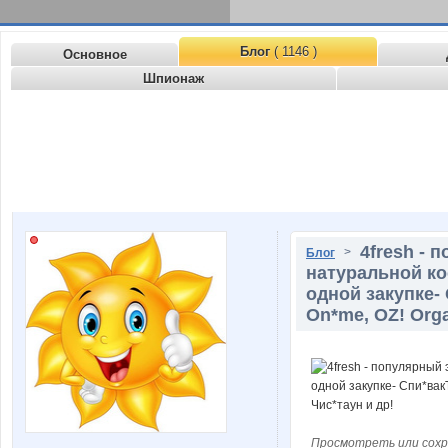
Блог
( 1146 )
Основное
Шпионаж
4fresh - 
>
Блог
натуральной ко
одной закупке- 
On*me, OZ! Orga
Просмотреть или сохр