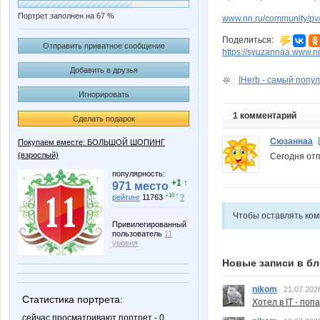
Портрет заполнен на 67 %
www.nn.ru/community/pv
Поделиться:
Отправить приватное сообщение
https://syuzannaa.www.nn
Добавить в друзья
IHerb - самый попул
Игнорировать
1 комментарий
Сделать подарок
Сюзаннаа
Покупаем вместе: БОЛЬШОЙ ШОПИНГ
(взрослый)
Сегодня отп
популярность:
+1 ↑
971 место
+10 ↑
рейтинг
11763
?
Чтобы оставлять ко
Привилегированный
пользователь
11
уровня
Новые записи в бл
nikom
21.07.202
Статистика портрета:
Хотел в IT - поп
сейчас просматривают портрет - 0