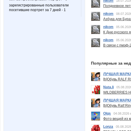
nikom
18.07.202
зарегистрированные пользователи
Полдневное лет
посетившие портрет за 7 дней - 1
nikom
08.07.202
Азбука для Бура
nikom
05.06.202
К Дню русского 
nikom
05.06.202
В связи с пмэф-
Популярные за не
ЛУЧШАЯ МАРК
[b]Обувь RALF RI
Nata.li
05.08.202
WILDBERRIES Н
ЛУЧШАЯ МАРК
[b]Обувь Ralf Ri
Olgs
04.08.2026 
Фото вещей из ки
Lonza
05.08.2026