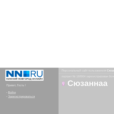
Персональный сайт пользователя
Сюз
портрет № 168904 зарегистрирован боле
Сюзаннаа
Привет, Гость !
-
Войти
-
Зарегистрироваться